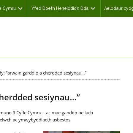
le Cymru
Yfed Doeth Heneiddio’n Dda
Aelodau’r cy
y: “arwain garddio a cherdded sesiynau…”
cherdded sesiynau…”
ymuno â Cyfle Cymru – ac mae ganddo bellach
elwch ac ymwybyddiaeth asbestos.