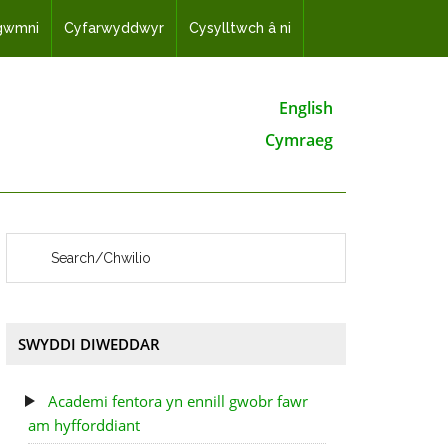
dgwmni
Cyfarwyddwyr
Cysylltwch â ni
English
Cymraeg
SWYDDI DIWEDDAR
Academi fentora yn ennill gwobr fawr
am hyfforddiant