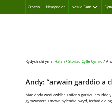
Croeso
Newyddion
Newid Cam
Cyf
Rydych chi yma:
Hafan
/
Storiau Cyfle Cymru
/
And
Andy: “arwain garddio a 
Mae Andy wedi cwblhau nifer o gyrsiau ers iddo 
gymwysterau mewn hylendid bwyd, iechyd a diog