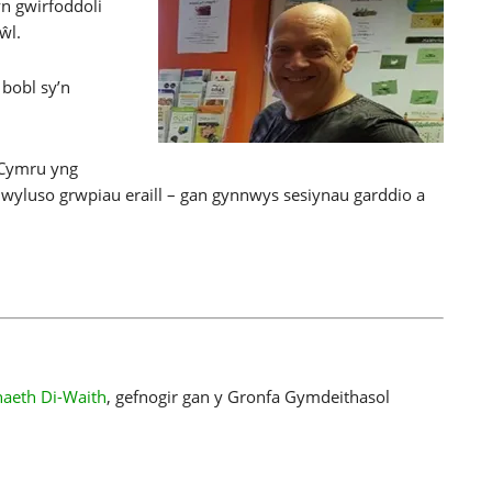
yn gwirfoddoli
ŵl.
bobl sy’n
 Cymru yng
wyluso grwpiau eraill – gan gynnwys sesiynau garddio a
aeth Di-Waith
, gefnogir gan y Gronfa Gymdeithasol