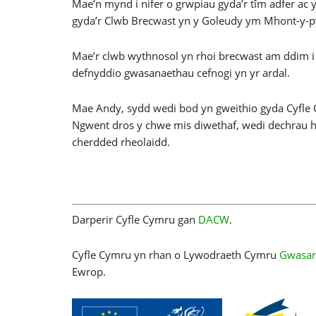
Mae’n mynd i nifer o grwpiau gyda’r tîm adfer ac 
gyda’r Clwb Brecwast yn y Goleudy ym Mhont-y-p
Mae’r clwb wythnosol yn rhoi brecwast am ddim i 
defnyddio gwasanaethau cefnogi yn yr ardal.
Mae Andy, sydd wedi bod yn gweithio gyda Cyfle
Ngwent dros y chwe mis diwethaf, wedi dechrau h
cherdded rheolaidd.
Darperir Cyfle Cymru gan
DACW
.
Cyfle Cymru yn rhan o Lywodraeth Cymru
Gwasan
Ewrop.