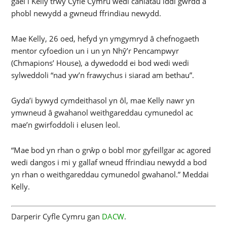
gael i Kelly trwy Cyfle Cymru wedi caniatáu iddi gwrdd â
phobl newydd a gwneud ffrindiau newydd.
Mae Kelly, 26 oed, hefyd yn ymgymryd â chefnogaeth
mentor cyfoedion un i un yn Nhŷ’r Pencampwyr
(Chmapions’ House), a dywedodd ei bod wedi wedi
sylweddoli “nad yw’n frawychus i siarad am bethau”.
Gyda’i bywyd cymdeithasol yn ôl, mae Kelly nawr yn
ymwneud â gwahanol weithgareddau cymunedol ac
mae’n gwirfoddoli i elusen leol.
“Mae bod yn rhan o grŵp o bobl mor gyfeillgar ac agored
wedi dangos i mi y gallaf wneud ffrindiau newydd a bod
yn rhan o weithgareddau cymunedol gwahanol.” Meddai
Kelly.
Darperir Cyfle Cymru gan
DACW
.