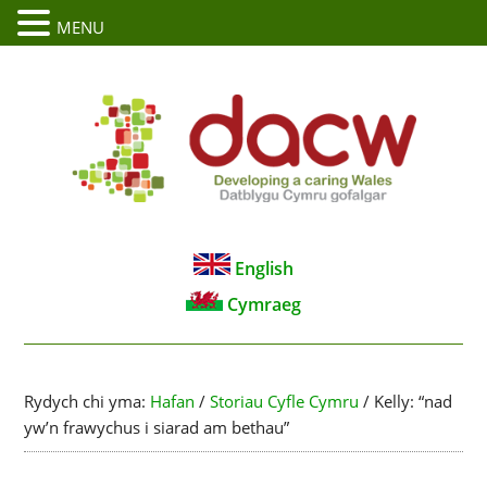
MENU
English
Cymraeg
Rydych chi yma:
Hafan
/
Storiau Cyfle Cymru
/
Kelly: “nad
yw’n frawychus i siarad am bethau”